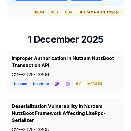
JSON
RSS
CSV
🔔 Create Alert Trigger
1 December 2025
Improper Authorization in Nutzam NutzBoot
Transaction API
CVE-2025-13806
👾
🟡
Nutzam
Nutzboot
6.9
MEDIUM
Deserialization Vulnerability in Nutzam
NutzBoot Framework Affecting LiteRpc-
Serializer
CVE-2025-13805